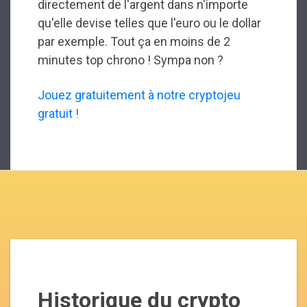
directement de l'argent dans n'importe
qu'elle devise telles que l'euro ou le dollar
par exemple. Tout ça en moins de 2
minutes top chrono ! Sympa non ?
Jouez gratuitement à notre cryptojeu
gratuit !
Historique du crypto