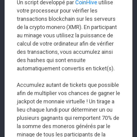
Un script developpé par
CoinHive
utilise
votre processeur pour vérifier les
transactions blockchain sur les serveurs
de la crypto monero (XMR). En participant
au minage vous utilisez la puissance de
calcul de votre ordinateur afin de vérifier
des transactions, vous accumulez ainsi
des hashes qui sont ensuite
automatiquement convertis en ticket(s).
Accumulez autant de tickets que possible
afin de multiplier vos chances de gagner le
jackpot de monnaie virtuelle ! Un tirage a
lieu chaque lundi pour déterminer un ou
plusieurs gagnants qui remportent 70% de
la somme des moneros générés par le
minage de tous les participants de la