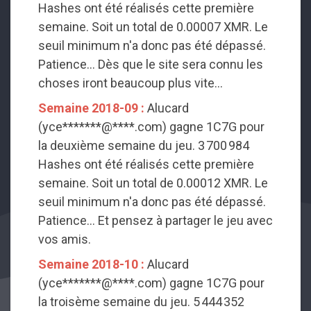
Hashes ont été réalisés cette première
semaine. Soit un total de 0.00007 XMR. Le
seuil minimum n'a donc pas été dépassé.
Patience... Dès que le site sera connu les
choses iront beaucoup plus vite...
Semaine 2018-09 :
Alucard
(yce*******@****.com) gagne 1C7G pour
la deuxième semaine du jeu. 3 700 984
Hashes ont été réalisés cette première
semaine. Soit un total de 0.00012 XMR. Le
seuil minimum n'a donc pas été dépassé.
Patience... Et pensez à partager le jeu avec
vos amis.
Semaine 2018-10 :
Alucard
(yce*******@****.com) gagne 1C7G pour
la troisème semaine du jeu. 5 444 352