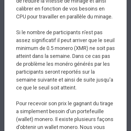
de réduire la vitesse de minage et ainsi
calibrer en fonction de vos besoins en
CPU pour travailler en parallèle du minage.
Si le nombre de participants n'est pas
assez significatif il peut arriver que le seuil
minimum de 0.5 monero (XMR) ne soit pas
atteint dans la semaine. Dans ce cas pas
de problème les monéro générés par les
participants seront reportés sur la
semaine suivante et ainsi de suite jusqu'a
ce que le seuil soit atteint.
Pour recevoir son prix le gagnant du tirage
a simplement besoin d'un portefeuille
(wallet) monero. Il existe plusieurs façons
d'obtenir un wallet monero. Nous vous