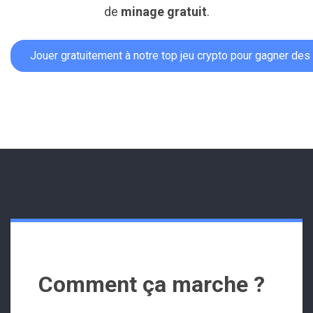
de
minage gratuit
.
Jouer gratuitement à notre top jeu crypto pour gagner des
Comment ça marche ?