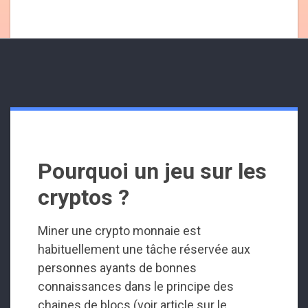
Pourquoi un jeu sur les
cryptos ?
Miner une crypto monnaie est
habituellement une tâche réservée aux
personnes ayants de bonnes
connaissances dans le principe des
chaines de blocs (voir article sur le