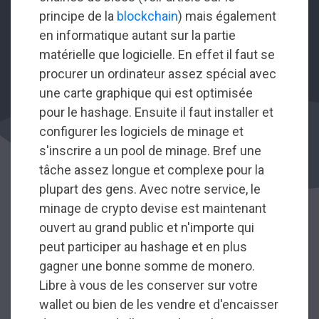
principe de la
blockchain
) mais également
en informatique autant sur la partie
matérielle que logicielle. En effet il faut se
procurer un ordinateur assez spécial avec
une carte graphique qui est optimisée
pour le hashage. Ensuite il faut installer et
configurer les logiciels de minage et
s'inscrire a un pool de minage. Bref une
tâche assez longue et complexe pour la
plupart des gens. Avec notre service, le
minage de crypto devise est maintenant
ouvert au grand public et n'importe qui
peut participer au hashage et en plus
gagner une bonne somme de monero.
Libre à vous de les conserver sur votre
wallet ou bien de les vendre et d'encaisser