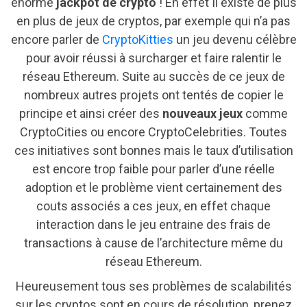
énorme
jackpot de crypto
! En effet Il existe de plus
en plus de jeux de cryptos, par exemple qui n’a pas
encore parler de
CryptoKitties
un jeu devenu célèbre
pour avoir réussi à surcharger et faire ralentir le
réseau Ethereum. Suite au succès de ce jeux de
nombreux autres projets ont tentés de copier le
principe et ainsi créer des
nouveaux jeux
comme
CryptoCities ou encore CryptoCelebrities. Toutes
ces initiatives sont bonnes mais le taux d’utilisation
est encore trop faible pour parler d’une réelle
adoption et le problème vient certainement des
couts associés a ces jeux, en effet chaque
interaction dans le jeu entraine des frais de
transactions à cause de l’architecture même du
réseau Ethereum.
Heureusement tous ses problèmes de scalabilités
sur les cryptos sont en cours de résolution, prenez